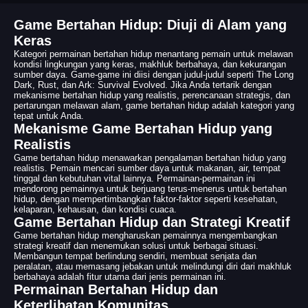
Game Bertahan Hidup: Diuji di Alam yang
Keras
Kategori permainan bertahan hidup menantang pemain untuk melawan
kondisi lingkungan yang keras, makhluk berbahaya, dan kekurangan
sumber daya. Game-game ini diisi dengan judul-judul seperti The Long
Dark, Rust, dan Ark: Survival Evolved. Jika Anda tertarik dengan
mekanisme bertahan hidup yang realistis, perencanaan strategis, dan
pertarungan melawan alam, game bertahan hidup adalah kategori yang
tepat untuk Anda.
Mekanisme Game Bertahan Hidup yang
Realistis
Game bertahan hidup menawarkan pengalaman bertahan hidup yang
realistis. Pemain mencari sumber daya untuk makanan, air, tempat
tinggal dan kebutuhan vital lainnya. Permainan-permainan ini
mendorong pemainnya untuk berjuang terus-menerus untuk bertahan
hidup, dengan mempertimbangkan faktor-faktor seperti kesehatan,
kelaparan, kehausan, dan kondisi cuaca.
Game Bertahan Hidup dan Strategi Kreatif
Game bertahan hidup mengharuskan pemainnya mengembangkan
strategi kreatif dan menemukan solusi untuk berbagai situasi.
Membangun tempat berlindung sendiri, membuat senjata dan
peralatan, atau memasang jebakan untuk melindungi diri dari makhluk
berbahaya adalah fitur utama dari jenis permainan ini.
Permainan Bertahan Hidup dan
Keterlibatan Komunitas