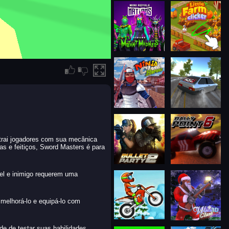
trai jogadores com sua mecânica
as e feitiços, Sword Masters é para
el e inimigo requerem uma
melhorá-lo e equipá-lo com
de de testar suas habilidades