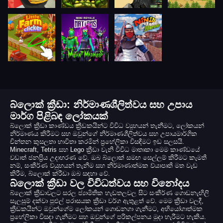
බ්ලොක් ක්‍රීඩා: නිර්මාණශීලිත්වය සහ උපාය
මාර්ග පිළිබඳ ලෝකයක්
බ්ලොක් ක්‍රීඩා කාණ්ඩය ක්‍රීඩකයින්ට විවිධ ව්‍යුහයන් තැනීමට, ලෝකයන්
නිර්මාණය කිරීමට සහ ඔවුන්ගේ නිර්මාණශීලිත්වය සහ උපායමාර්ගික
චින්තන කුසලතා භාවිතා කරමින් ප්‍රහේලිකා විසඳීමට ඉඩ සලසයි.
Minecraft, Tetris සහ Lego ක්‍රීඩා වැනි විවිධ මාතෘකා මෙම කාණ්ඩයේ
වඩාත් ජනප්‍රිය උදාහරණ වේ. ඔබ බ්ලොක් සමඟ සෙල්ලම් කිරීමට කැමති
නම්, සංකීර්ණ ව්යුහයන් තැනීම සහ නිර්මාණාත්මක ව්යාපෘති මත වැඩ
කිරීම, බ්ලොක් ක්රීඩා ඔබ සඳහා වේ.
බ්ලොක් ක්‍රීඩා වල විවිධත්වය සහ විනෝදය
බ්ලොක් ක්‍රීඩාවලට සරල ජ්‍යාමිතික හැඩතලවල සිට සංකීර්ණ ගොඩනැඟිලි
සැලසුම් දක්වා පුළුල් පරාසයක ක්‍රීඩා වර්ග ඇතුළත් වේ. මෙම ක්‍රීඩා වලදී,
ක්‍රීඩකයින්ට ඔවුන්ගේම ලෝකයන් ගොඩනගා ගැනීමට, අභියෝගාත්මක
ප්‍රහේලිකා විසඳා ගැනීමට සහ ඔවුන්ගේ පරිකල්පනය මුදා හැරීමට හැකිය.