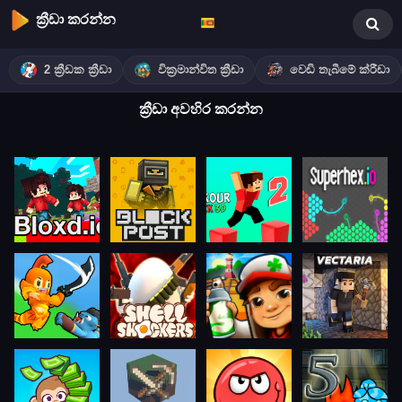
ක්‍රීඩා කරන්න
2 ක්‍රීඩක ක්‍රීඩා
වික්‍රමාන්විත ක්‍රීඩා
වෙඩි තැබීමේ ක්රීඩා
ක්‍රීඩා අවහිර කරන්න