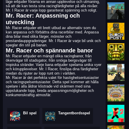
läge erbjuder förarna en annan upplevelse och utmaning,
så att de kan testa sina racingfärdigheter på alla nivåer.
Mr. I Racer är varje lopp garanterat spänning och roligt.
Mr. Racer: Anpassning och
utveckling
Mr. Racer erbjuder ett brett utbud av alternativ som du
kan anpassa och förbättra dina racerbilar med. Anpassa
dina bilar med olika färger, mönster och
prestandauppgraderingar. Mr. I Racer är varje bil unik och
speglar din stil på banan.
Mr. Racer och spännande banor
Mr. Racer erbjuder en mängd olika racingbanor, från
ökenvägar till stadsgator, från snöiga bergsvägar till
tropiska stränder. Varje bana erbjuder spelarna unika vyer
och körupplevelser. Mr. I Racer, finslipa dina färdigheter
medan du njuter av lopp runt om i världen.
Mr. Racer är det perfekta valet för hastighetsentusiaster
och racingspelsentusiaster. Detta spel kommer att hålla
spelare i alla åldrar klistrade vid skärmen med sina
uppslukande lopp, breda anpassningsmöjligheter och
konkurrenskraftig atmosfär.
Bil spel
Tangentbordsspel