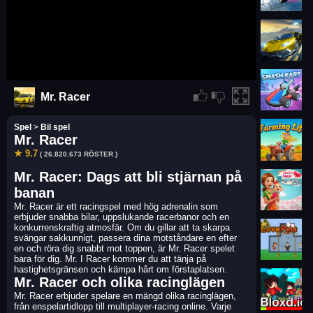
Mr. Racer
Spel
>
Bil spel
Mr. Racer
★ 9.7
( 26.820.673 RÖSTER )
Mr. Racer: Dags att bli stjärnan på
banan
Mr. Racer är ett racingspel med hög adrenalin som
erbjuder snabba bilar, uppslukande racerbanor och en
konkurrenskraftig atmosfär. Om du gillar att ta skarpa
svängar sakkunnigt, passera dina motståndare en efter
en och röra dig snabbt mot toppen, är Mr. Racer spelet
bara för dig. Mr. I Racer kommer du att tänja på
hastighetsgränsen och kämpa hårt om förstaplatsen.
Mr. Racer och olika racinglägen
Mr. Racer erbjuder spelare en mängd olika racinglägen,
från enspelartidlopp till multiplayer-racing online. Varje