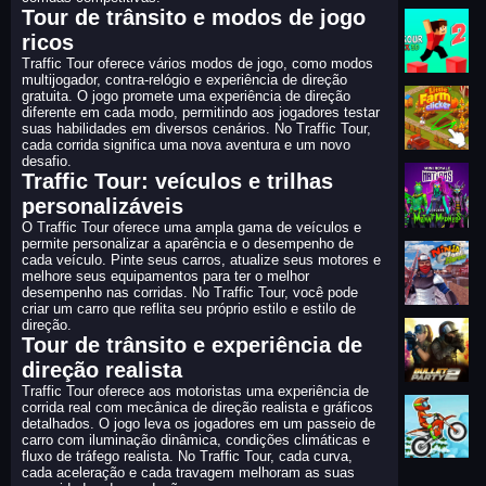
Tour de trânsito e modos de jogo
ricos
Traffic Tour oferece vários modos de jogo, como modos
multijogador, contra-relógio e experiência de direção
gratuita. O jogo promete uma experiência de direção
diferente em cada modo, permitindo aos jogadores testar
suas habilidades em diversos cenários. No Traffic Tour,
cada corrida significa uma nova aventura e um novo
desafio.
Traffic Tour: veículos e trilhas
personalizáveis
O Traffic Tour oferece uma ampla gama de veículos e
permite personalizar a aparência e o desempenho de
cada veículo. Pinte seus carros, atualize seus motores e
melhore seus equipamentos para ter o melhor
desempenho nas corridas. No Traffic Tour, você pode
criar um carro que reflita seu próprio estilo e estilo de
direção.
Tour de trânsito e experiência de
direção realista
Traffic Tour oferece aos motoristas uma experiência de
corrida real com mecânica de direção realista e gráficos
detalhados. O jogo leva os jogadores em um passeio de
carro com iluminação dinâmica, condições climáticas e
fluxo de tráfego realista. No Traffic Tour, cada curva,
cada aceleração e cada travagem melhoram as suas