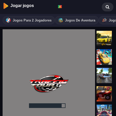
Jogar jogos
Jogos Para 2 Jogadores
Jogos De Aventura
Jogo