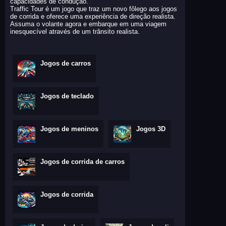
capacidades de condução.
Traffic Tour é um jogo que traz um novo fôlego aos jogos
de corrida e oferece uma experiência de direção realista.
Assuma o volante agora e embarque em uma viagem
inesquecível através de um trânsito realista.
Jogos de carros
Jogos de teclado
Jogos de meninos
Jogos 3D
Jogos de corrida de carros
Jogos de corrida