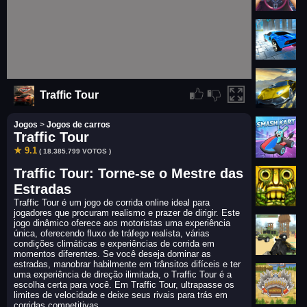
Traffic Tour
Jogos
>
Jogos de carros
Traffic Tour
★ 9.1
( 18.385.799 VOTOS )
Traffic Tour: Torne-se o Mestre das
Estradas
Traffic Tour é um jogo de corrida online ideal para
jogadores que procuram realismo e prazer de dirigir. Este
jogo dinâmico oferece aos motoristas uma experiência
única, oferecendo fluxo de tráfego realista, várias
condições climáticas e experiências de corrida em
momentos diferentes. Se você deseja dominar as
estradas, manobrar habilmente em trânsitos difíceis e ter
uma experiência de direção ilimitada, o Traffic Tour é a
escolha certa para você. Em Traffic Tour, ultrapasse os
limites de velocidade e deixe seus rivais para trás em
corridas competitivas.