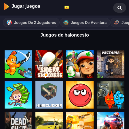
Jugar juegos
Juegos De 2 Jugadores
Juegos De Aventura
Jue
Juegos de baloncesto