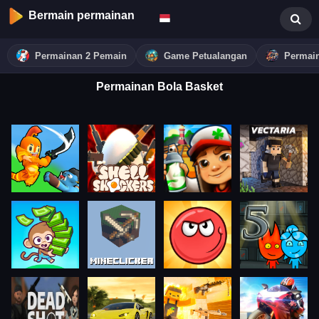
Bermain permainan
Permainan 2 Pemain
Game Petualangan
Permai
Permainan Bola Basket