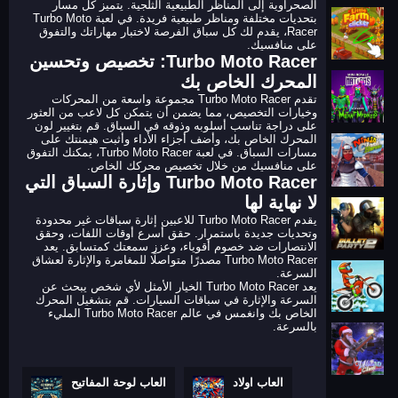
الصحراوية إلى المناظر الطبيعية الثلجية. يتميز كل مسار
بتحديات مختلفة ومناظر طبيعية فريدة. في لعبة Turbo Moto
Racer، يقدم لك كل سباق الفرصة لاختبار مهاراتك والتفوق
على منافسيك.
Turbo Moto Racer: تخصيص وتحسين
المحرك الخاص بك
تقدم Turbo Moto Racer مجموعة واسعة من المحركات
وخيارات التخصيص، مما يضمن أن يتمكن كل لاعب من العثور
على دراجة تناسب أسلوبه وذوقه في السباق. قم بتغيير لون
المحرك الخاص بك، وأضف أجزاء الأداء وأثبت هيمنتك على
مسارات السباق. في لعبة Turbo Moto Racer، يمكنك التفوق
على منافسيك من خلال تخصيص محركك الخاص.
Turbo Moto Racer وإثارة السباق التي
لا نهاية لها
يقدم Turbo Moto Racer للاعبين إثارة سباقات غير محدودة
وتحديات جديدة باستمرار. حقق أسرع أوقات اللفات، وحقق
الانتصارات ضد خصوم أقوياء، وعزز سمعتك كمتسابق. يعد
Turbo Moto Racer مصدرًا متواصلًا للمغامرة والإثارة لعشاق
السرعة.
يعد Turbo Moto Racer الخيار الأمثل لأي شخص يبحث عن
السرعة والإثارة في سباقات السيارات. قم بتشغيل المحرك
الخاص بك وانغمس في عالم Turbo Moto Racer المليء
بالسرعة.
العاب اولاد
العاب لوحة المفاتيح