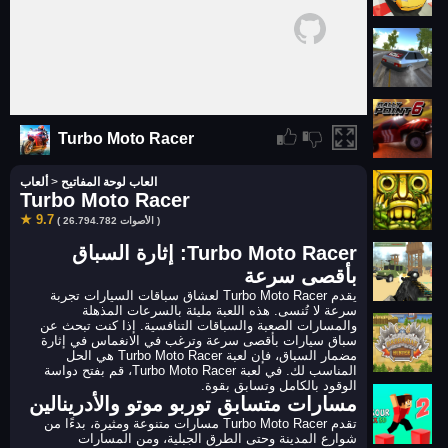
Turbo Moto Racer
العاب لوحة المفاتيح
>
ألعاب
Turbo Moto Racer
★ 9.7
( 26.794.782 الأصوات )
Turbo Moto Racer: إثارة السباق
بأقصى سرعة
يقدم Turbo Moto Racer لعشاق سباقات السيارات تجربة
سرعة لا تُنسى. هذه اللعبة مليئة بالسرعات المذهلة
والمسارات الصعبة والسباقات التنافسية. إذا كنت تبحث عن
سباق سيارات بأقصى سرعة وترغب في الانغماس في إثارة
مضمار السباق، فإن لعبة Turbo Moto Racer هي الحل
المناسب لك. في لعبة Turbo Moto Racer، قم بفتح دواسة
الوقود بالكامل وتسابق بقوة.
مسارات متسابق توربو موتو والأدرينالين
تقدم Turbo Moto Racer مسارات متنوعة ومثيرة، بدءًا من
شوارع المدينة وحتى الطرق الجبلية، ومن المسارات