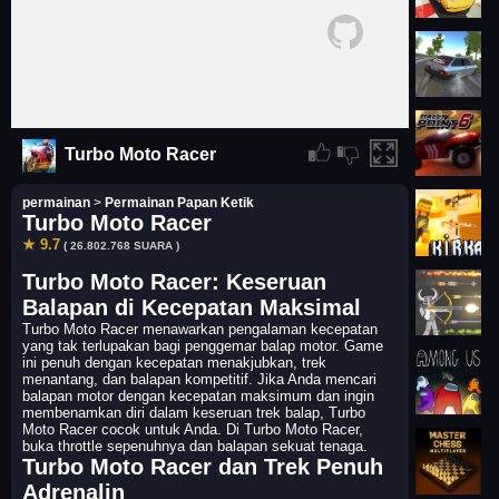
Turbo Moto Racer
permainan
>
Permainan Papan Ketik
Turbo Moto Racer
★ 9.7
( 26.802.768 SUARA )
Turbo Moto Racer: Keseruan
Balapan di Kecepatan Maksimal
Turbo Moto Racer menawarkan pengalaman kecepatan
yang tak terlupakan bagi penggemar balap motor. Game
ini penuh dengan kecepatan menakjubkan, trek
menantang, dan balapan kompetitif. Jika Anda mencari
balapan motor dengan kecepatan maksimum dan ingin
membenamkan diri dalam keseruan trek balap, Turbo
Moto Racer cocok untuk Anda. Di Turbo Moto Racer,
buka throttle sepenuhnya dan balapan sekuat tenaga.
Turbo Moto Racer dan Trek Penuh
Adrenalin