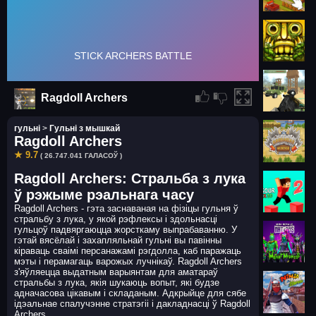
Ragdoll Archers
гульні
>
Гульні з мышкай
Ragdoll Archers
★ 9.7
( 26.747.041 ГАЛАСОЎ )
Ragdoll Archers: Стральба з лука
ў рэжыме рэальнага часу
Ragdoll Archers - гэта заснаваная на фізіцы гульня ў
стральбу з лука, у якой рэфлексы і здольнасці
гульцоў падвяргаюцца жорсткаму выпрабаванню. У
гэтай вясёлай і захапляльнай гульні вы павінны
кіраваць сваімі персанажамі рэгдолла, каб паражаць
мэты і перамагаць варожых лучнікаў. Ragdoll Archers
з'яўляецца выдатным варыянтам для аматараў
стральбы з лука, якія шукаюць вопыт, які будзе
адначасова цікавым і складаным. Адкрыйце для сябе
ідэальнае спалучэнне стратэгіі і дакладнасці ў Ragdoll
Archers.