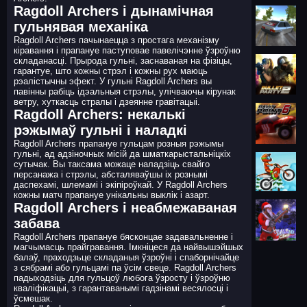
Ragdoll Archers і дынамічная
гульнявая механіка
Ragdoll Archers пачынаецца з простага механізму
кіравання і прапануе паступовае павелічэнне ўзроўню
складанасці. Прырода гульні, заснаваная на фізіцы,
гарантуе, што кожны стрэл і кожны рух маюць
рэалістычны эфект. У гульні Ragdoll Archers вы
павінны рабіць ідэальныя стрэлы, улічваючы кірунак
ветру, хуткасць стралы і дзеянне гравітацыі.
Ragdoll Archers: некалькі
рэжымаў гульні і наладкі
Ragdoll Archers прапануе гульцам розныя рэжымы
гульні, ад адзіночных місій да шматкарыстальніцкіх
сутычак. Вы таксама можаце наладзіць свайго
персанажа і стрэлы, абсталяваўшы іх рознымі
даспехамі, шлемамі і экіпіроўкай. У Ragdoll Archers
кожны матч прапануе унікальны выклік і азарт.
Ragdoll Archers і неабмежаваная
забава
Ragdoll Archers прапануе бясконцае задавальненне і
магчымасць прайгравання. Імкніцеся да найвышэйшых
балаў, праходзьце складаныя ўзроўні і спаборнічайце
з сябрамі або гульцамі па ўсім свеце. Ragdoll Archers
падыходзіць для гульцоў любога ўзросту і ўзроўню
кваліфікацыі, з гарантаванымі гадзінамі весялосці і
ўсмешак.