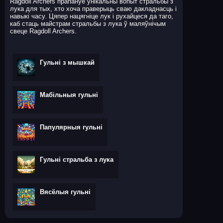
Ragdoll Archers прапануе унікальны вопыт стральбы з
лука для тых, хто хоча праверыць сваю дакладнасць і
навыкі часу. Цяпер нацягніце лук і рухайцеся да таго,
каб стаць майстрам стральбы з лука ў маляўнічым
свеце Ragdoll Archers.
Гульні з мышкай
Мабільныя гульні
Папулярныя гульні
Гульні стральба з лука
Вясёлыя гульні