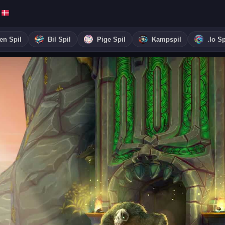
en Spil
Bil Spil
Pige Spil
Kampspil
.io Sp