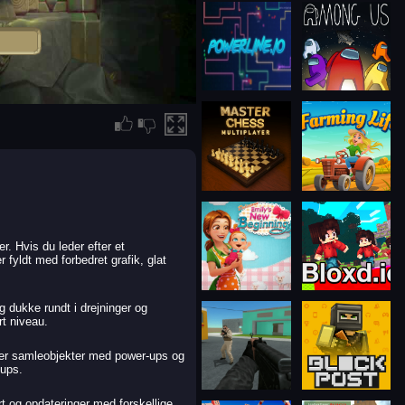
r. Hvis du leder efter et
 fyldt med forbedret grafik, glat
g dukke rundt i drejninger og
t niveau.
lper samleobjekter med power-ups og
-ups.
t og opdateringer med forskellige