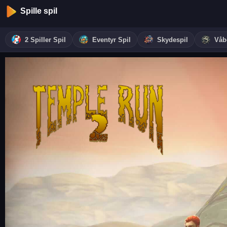
Spille spil
2 Spiller Spil
Eventyr Spil
Skydespil
Våb