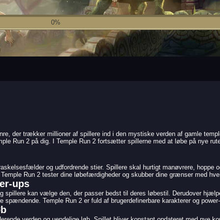
e, der trækker millioner af spillere ind i den mystiske verden af gamle temple
mple Run 2 på dig. I Temple Run 2 fortsætter spillerne med at løbe på nye ruter
rraskelsesfælder og udfordrende stier. Spillere skal hurtigt manøvrere, hoppe o
r. Temple Run 2 tester dine løbefærdigheder og skubber dine grænser med hver
wer-ups
g spillere kan vælge den, der passer bedst til deres løbestil. Derudover hjæ
ere spændende. Temple Run 2 er fuld af brugerdefinerbare karakterer og power
øb
rende verden og uendelige løb. Spillet bliver konstant opdateret med nye kor