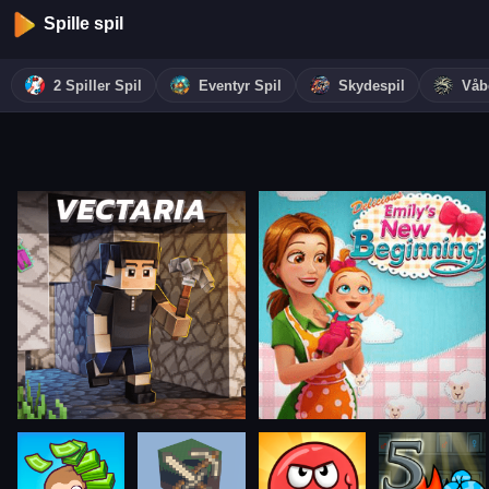
Spille spil
2 Spiller Spil
Eventyr Spil
Skydespil
Våb