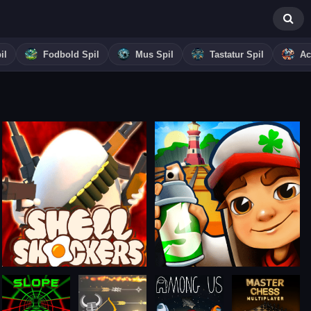
il
Fodbold Spil
Mus Spil
Tastatur Spil
Ac