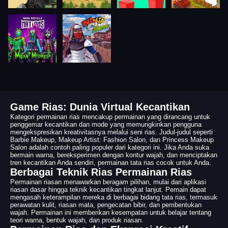
Game Rias: Dunia Virtual Kecantikan
Kategori permainan rias mencakup permainan yang dirancang untuk
penggemar kecantikan dan mode yang memungkinkan pengguna
mengekspresikan kreativitasnya melalui seni rias. Judul-judul seperti
Barbie Makeup, Makeup Artist: Fashion Salon, dan Princess Makeup
Salon adalah contoh paling populer dari kategori ini. Jika Anda suka
bermain warna, bereksperimen dengan kontur wajah, dan menciptakan
tren kecantikan Anda sendiri, permainan tata rias cocok untuk Anda.
Berbagai Teknik Rias Permainan Rias
Permainan riasan menawarkan beragam pilihan, mulai dari aplikasi
riasan dasar hingga teknik kecantikan tingkat lanjut. Pemain dapat
mengasah keterampilan mereka di berbagai bidang tata rias, termasuk
perawatan kulit, riasan mata, pengecatan bibir, dan pembentukan
wajah. Permainan ini memberikan kesempatan untuk belajar tentang
teori warna, bentuk wajah, dan produk riasan.