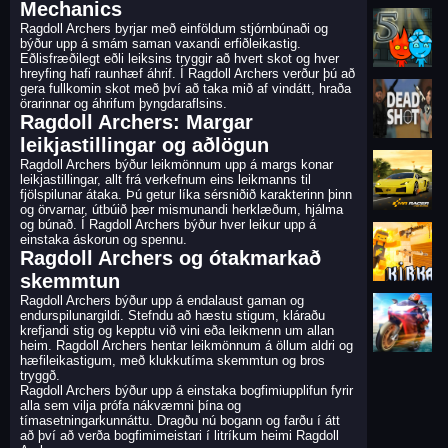
Mechanics
Ragdoll Archers byrjar með einföldum stjórnbúnaði og
býður upp á smám saman vaxandi erfiðleikastig.
Eðlisfræðilegt eðli leiksins tryggir að hvert skot og hver
hreyfing hafi raunhæf áhrif. Í Ragdoll Archers verður þú að
gera fullkomin skot með því að taka mið af vindátt, hraða
örarinnar og áhrifum þyngdaraflsins.
Ragdoll Archers: Margar
leikjastillingar og aðlögun
Ragdoll Archers býður leikmönnum upp á margs konar
leikjastillingar, allt frá verkefnum eins leikmanns til
fjölspilunar átaka. Þú getur líka sérsniðið karakterinn þinn
og örvarnar, útbúið þær mismunandi herklæðum, hjálma
og búnað. Í Ragdoll Archers býður hver leikur upp á
einstaka áskorun og spennu.
Ragdoll Archers og ótakmarkað
skemmtun
Ragdoll Archers býður upp á endalaust gaman og
endurspilunargildi. Stefndu að hæstu stigum, kláraðu
krefjandi stig og kepptu við vini eða leikmenn um allan
heim. Ragdoll Archers hentar leikmönnum á öllum aldri og
hæfileikastigum, með klukkutíma skemmtun og bros
tryggð.
Ragdoll Archers býður upp á einstaka bogfimiupplifun fyrir
alla sem vilja prófa nákvæmni þína og
tímasetningarkunnáttu. Dragðu nú bogann og farðu í átt
að því að verða bogfimimeistari í litríkum heimi Ragdoll