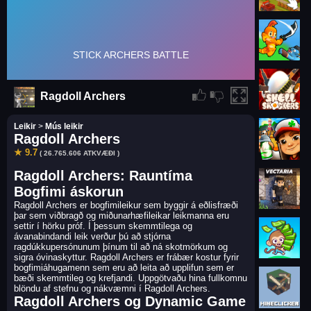
Ragdoll Archers
Leikir
>
Mús leikir
Ragdoll Archers
★ 9.7
( 26.765.606 ATKVÆÐI )
Ragdoll Archers: Rauntíma
Bogfimi áskorun
Ragdoll Archers er bogfimileikur sem byggir á eðlisfræði
þar sem viðbragð og miðunarhæfileikar leikmanna eru
settir í hörku próf. Í þessum skemmtilega og
ávanabindandi leik verður þú að stjórna
ragdúkkupersónunum þínum til að ná skotmörkum og
sigra óvinaskyttur. Ragdoll Archers er frábær kostur fyrir
bogfimiáhugamenn sem eru að leita að upplifun sem er
bæði skemmtileg og krefjandi. Uppgötvaðu hina fullkomnu
blöndu af stefnu og nákvæmni í Ragdoll Archers.
Ragdoll Archers og Dynamic Game