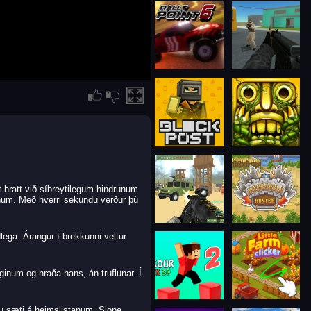
t hratt við síbreytilegum hindrunum
inum. Með hverri sekúndu verður þú
lega. Árangur í brekkunni veltur
ginum og hraða hans, án truflunar. Í
tu sæti á heimslistanum. Slope