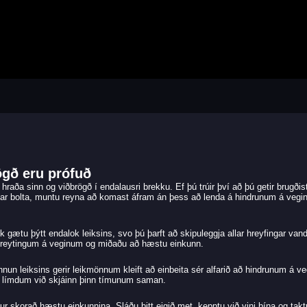
ögð eru prófuð
hraða sinn og viðbrögð í endalausri brekku. Ef þú trúir því að þú getir brugðis
tjórnar bolta, muntu reyna að komast áfram án þess að lenda á hindrunum á veg
gætu þýtt endalok leiksins, svo þú þarft að skipuleggja allar hreyfingar vand
r breytingum á veginum og miðaðu að hæstu einkunn.
nnun leiksins gerir leikmönnum kleift að einbeita sér alfarið að hindrunum á ve
ér límdum við skjáinn þinn tímunum saman.
 skorað hæstu einkunnina. Sláðu þitt eigið met, kepptu við vini þína og tak