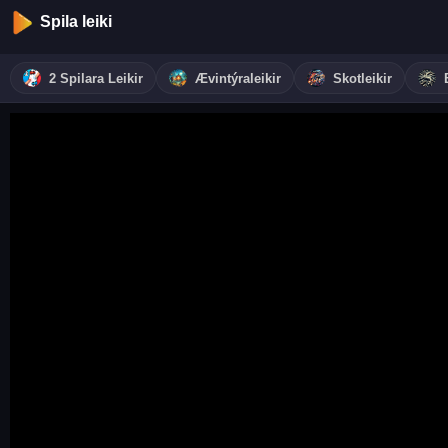
Spila leiki
2 Spilara Leikir
Ævintýraleikir
Skotleikir