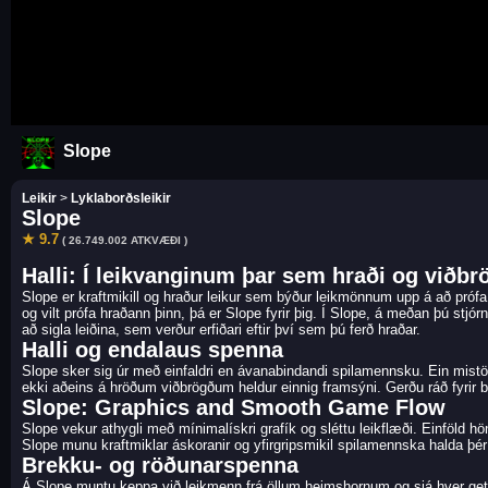
Slope
Leikir
>
Lyklaborðsleikir
Slope
★ 9.7
( 26.749.002 ATKVÆÐI )
Halli: Í leikvanginum þar sem hraði og viðbr
Slope er kraftmikill og hraður leikur sem býður leikmönnum upp á að prófa 
og vilt prófa hraðann þinn, þá er Slope fyrir þig. Í Slope, á meðan þú s
að sigla leiðina, sem verður erfiðari eftir því sem þú ferð hraðar.
Halli og endalaus spenna
Slope sker sig úr með einfaldri en ávanabindandi spilamennsku. Ein mistök 
ekki aðeins á hröðum viðbrögðum heldur einnig framsýni. Gerðu ráð fyri
Slope: Graphics and Smooth Game Flow
Slope vekur athygli með mínimalískri grafík og sléttu leikflæði. Einföld hö
Slope munu kraftmiklar áskoranir og yfirgripsmikil spilamennska halda þ
Brekku- og röðunarspenna
Á Slope muntu keppa við leikmenn frá öllum heimshornum og sjá hver getur