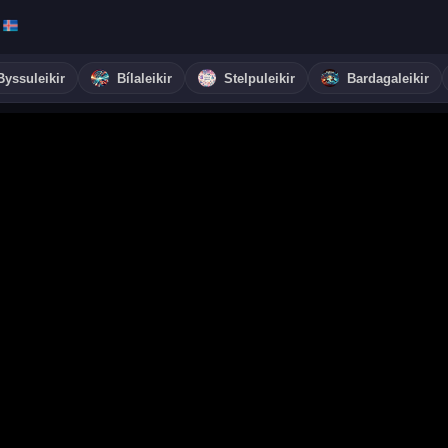
Byssuleikir
Bílaleikir
Stelpuleikir
Bardagaleikir