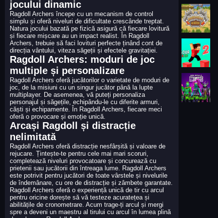
jocului dinamic
Ragdoll Archers începe cu un mecanism de control
simplu și oferă niveluri de dificultate crescânde treptat.
Natura jocului bazată pe fizică asigură că fiecare lovitură
și fiecare mișcare au un impact realist. În Ragdoll
Archers, trebuie să faci lovituri perfecte ținând cont de
direcția vântului, viteza săgeții și efectele gravitației.
Ragdoll Archers: moduri de joc
multiple și personalizare
Ragdoll Archers oferă jucătorilor o varietate de moduri de
joc, de la misiuni cu un singur jucător până la lupte
multiplayer. De asemenea, vă puteți personaliza
personajul și săgețile, echipându-le cu diferite armuri,
căști și echipamente. În Ragdoll Archers, fiecare meci
oferă o provocare și emoție unică.
Arcași Ragdoll și distracție
nelimitată
Ragdoll Archers oferă distracție nesfârșită și valoare de
rejucare. Țintește-te pentru cele mai mari scoruri,
completează niveluri provocatoare și concurează cu
prietenii sau jucătorii din întreaga lume. Ragdoll Archers
este potrivit pentru jucători de toate vârstele și nivelurile
de îndemânare, cu ore de distracție și zâmbete garantate.
Ragdoll Archers oferă o experiență unică de tir cu arcul
pentru oricine dorește să vă testeze acuratețea și
abilitățile de cronometrare. Acum trage-ți arcul și mergi
spre a deveni un maestru al tirului cu arcul în lumea plină