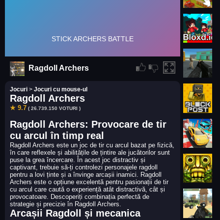
Ragdoll Archers
Jocuri
>
Jocuri cu mouse-ul
Ragdoll Archers
★ 9.7
( 26.739.150 VOTURI )
Ragdoll Archers: Provocare de tir
cu arcul în timp real
Ragdoll Archers este un joc de tir cu arcul bazat pe fizică,
în care reflexele și abilitățile de țintire ale jucătorilor sunt
puse la grea încercare. În acest joc distractiv și
captivant, trebuie să-ți controlezi personajele ragdoll
pentru a lovi ținte și a învinge arcașii inamici. Ragdoll
Archers este o opțiune excelentă pentru pasionații de tir
cu arcul care caută o experiență atât distractivă, cât și
provocatoare. Descoperiți combinația perfectă de
strategie și precizie în Ragdoll Archers.
Arcașii Ragdoll și mecanica