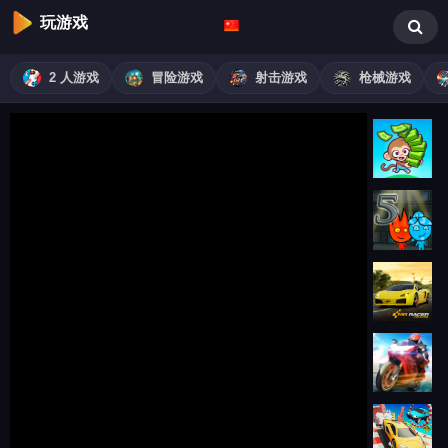
玩游戏
2 人游戏
冒险游戏
射击游戏
枪械游戏