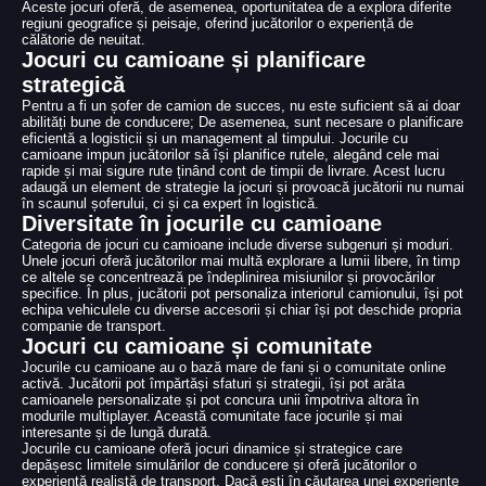
Aceste jocuri oferă, de asemenea, oportunitatea de a explora diferite
regiuni geografice și peisaje, oferind jucătorilor o experiență de
călătorie de neuitat.
Jocuri cu camioane și planificare
strategică
Pentru a fi un șofer de camion de succes, nu este suficient să ai doar
abilități bune de conducere; De asemenea, sunt necesare o planificare
eficientă a logisticii și un management al timpului. Jocurile cu
camioane impun jucătorilor să își planifice rutele, alegând cele mai
rapide și mai sigure rute ținând cont de timpii de livrare. Acest lucru
adaugă un element de strategie la jocuri și provoacă jucătorii nu numai
în scaunul șoferului, ci și ca expert în logistică.
Diversitate în jocurile cu camioane
Categoria de jocuri cu camioane include diverse subgenuri și moduri.
Unele jocuri oferă jucătorilor mai multă explorare a lumii libere, în timp
ce altele se concentrează pe îndeplinirea misiunilor și provocărilor
specifice. În plus, jucătorii pot personaliza interiorul camionului, își pot
echipa vehiculele cu diverse accesorii și chiar își pot deschide propria
companie de transport.
Jocuri cu camioane și comunitate
Jocurile cu camioane au o bază mare de fani și o comunitate online
activă. Jucătorii pot împărtăși sfaturi și strategii, își pot arăta
camioanele personalizate și pot concura unii împotriva altora în
modurile multiplayer. Această comunitate face jocurile și mai
interesante și de lungă durată.
Jocurile cu camioane oferă jocuri dinamice și strategice care
depășesc limitele simulărilor de conducere și oferă jucătorilor o
experiență realistă de transport. Dacă ești în căutarea unei experiențe