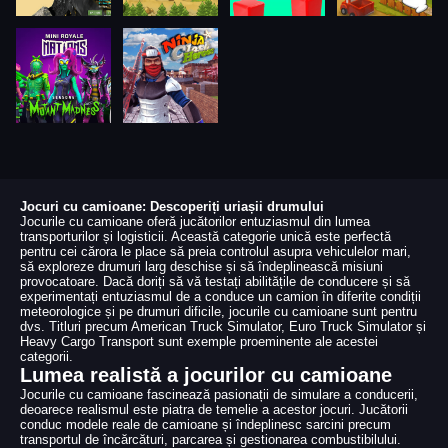
Jocuri cu camioane: Descoperiți uriașii drumului
Jocurile cu camioane oferă jucătorilor entuziasmul din lumea
transporturilor și logisticii. Această categorie unică este perfectă
pentru cei cărora le place să preia controlul asupra vehiculelor mari,
să exploreze drumuri larg deschise și să îndeplinească misiuni
provocatoare. Dacă doriți să vă testați abilitățile de conducere și să
experimentați entuziasmul de a conduce un camion în diferite condiții
meteorologice și pe drumuri dificile, jocurile cu camioane sunt pentru
dvs. Titluri precum American Truck Simulator, Euro Truck Simulator și
Heavy Cargo Transport sunt exemple proeminente ale acestei
categorii.
Lumea realistă a jocurilor cu camioane
Jocurile cu camioane fascinează pasionații de simulare a conducerii,
deoarece realismul este piatra de temelie a acestor jocuri. Jucătorii
conduc modele reale de camioane și îndeplinesc sarcini precum
transportul de încărcături, parcarea și gestionarea combustibilului.