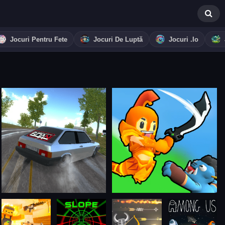
Jocuri Pentru Fete
Jocuri De Luptă
Jocuri .io