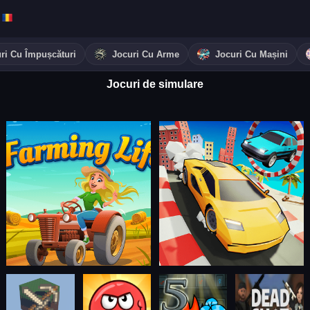
ri Cu Împușcături
Jocuri Cu Arme
Jocuri Cu Mașini
Jocuri de simulare