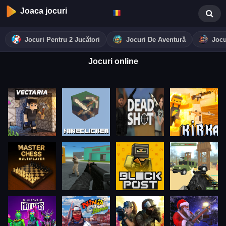
Joaca jocuri
Jocuri Pentru 2 Jucători
Jocuri De Aventură
Jocu
Jocuri online