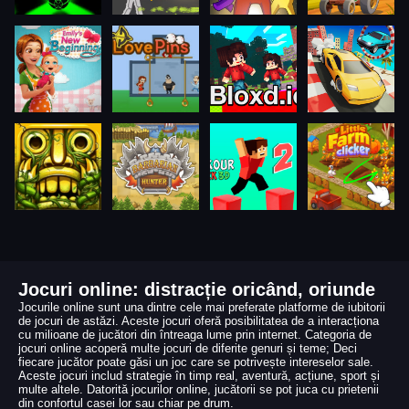
Jocuri online: distracție oricând, oriunde
Jocurile online sunt una dintre cele mai preferate platforme de iubitorii
de jocuri de astăzi. Aceste jocuri oferă posibilitatea de a interacționa
cu milioane de jucători din întreaga lume prin internet. Categoria de
jocuri online acoperă multe jocuri de diferite genuri și teme; Deci
fiecare jucător poate găsi un joc care se potrivește intereselor sale.
Aceste jocuri includ strategie în timp real, aventură, acțiune, sport și
multe altele. Datorită jocurilor online, jucătorii se pot juca cu prietenii
din confortul casei lor sau chiar pe drum.