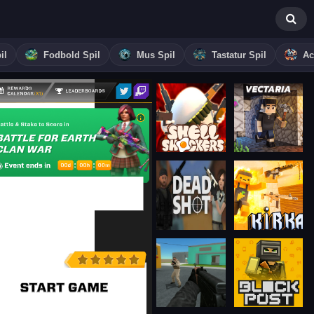
il
Fodbold Spil
Mus Spil
Tastatur Spil
Ac