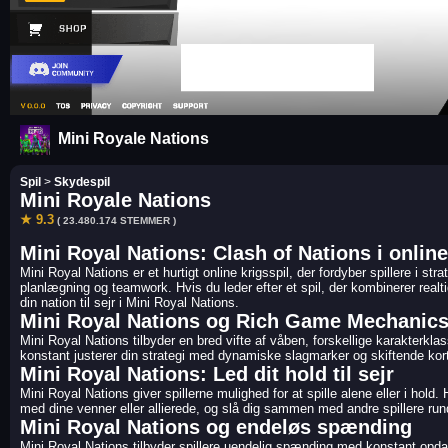
Mini Royale Nations
Spil
>
Skydespil
Mini Royale Nations
★ 9.3
( 23.480.174 STEMMER )
Mini Royal Nations: Clash of Nations i onlin
Mini Royal Nations er et hurtigt online krigsspil, der fordyber spillere 
planlægning og teamwork. Hvis du leder efter et spil, der kombinerer realtid
din nation til sejr i Mini Royal Nations.
Mini Royal Nations og Rich Game Mechanic
Mini Royal Nations tilbyder en bred vifte af våben, forskellige karakterklas
konstant justerer din strategi med dynamiske slagmarker og skiftende kort
Mini Royal Nations: Led dit hold til sejr
Mini Royal Nations giver spillerne mulighed for at spille alene eller i hold
med dine venner eller allierede, og slå dig sammen med andre spillere run
Mini Royal Nations og endeløs spænding
Mini Royal Nations tilbyder spillere uendelig spænding med konstant opdat