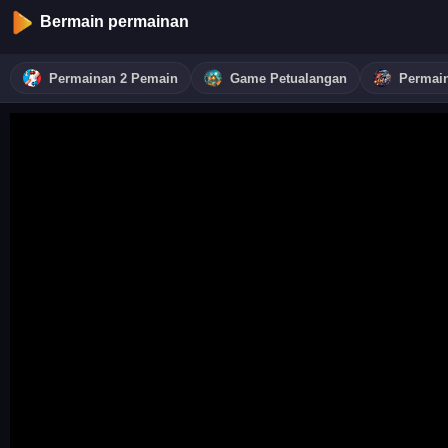
Bermain permainan
Permainan 2 Pemain
Game Petualangan
Permai