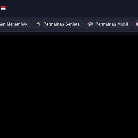
nan Menembak
Permainan Senjata
Permainan Mobil